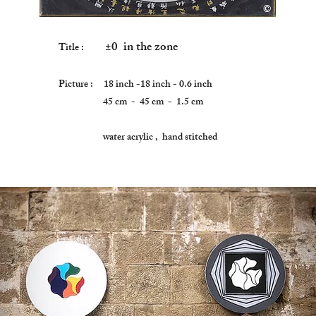
©
Copyright
±0 in the zone
Title :
Picture : 18 inch -18 inch - 0.6 inch
45 cm - 45 cm - 1.5 cm
water acrylic ,
hand stitched