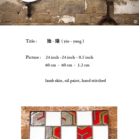
©
Co
Title :
陰 - 陽 ( yin - yang )
Picture : 24 inch -24 inch - 0.5 inch
60 cm - 60 cm - 1.2 cm
lamb skin, oil paint, hand stitched