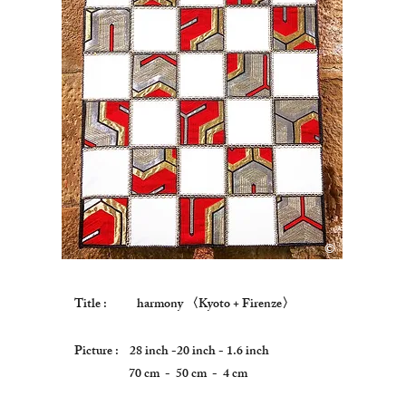
©
Copyright
Title :
harmony 〈Kyoto + Firenze〉
Picture : 28 inch -20 inch - 1.6 inch
70 cm - 50 cm - 4 cm