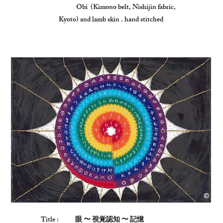
Obi (Kimono belt, Nishijin fabric,
Kyoto) and
lamb skin . hand stitched
©
Copyr
Title :
眼 〜 視覚認知 〜 記憶