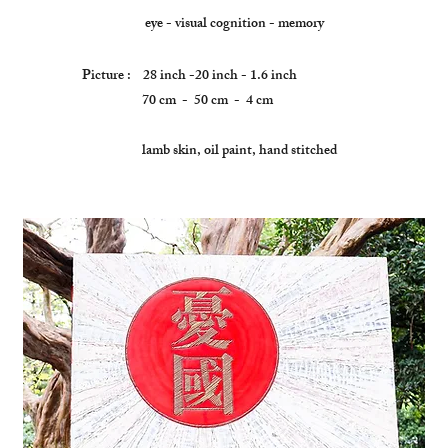
eye - visual cognition - memory
Picture : 28 inch -20 inch - 1.6 inch
70 cm - 50 cm - 4 cm
lamb skin, oil paint, hand stitched