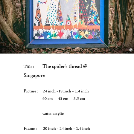
©
Co
The spider's thread @
Title :
Singapore
Picture : 24 inch -18 inch - 1.4 inch
60 cm - 45 cm - 3.5 cm
water acrylic
Frame : 30 inch - 24 inch - 1.4 inch